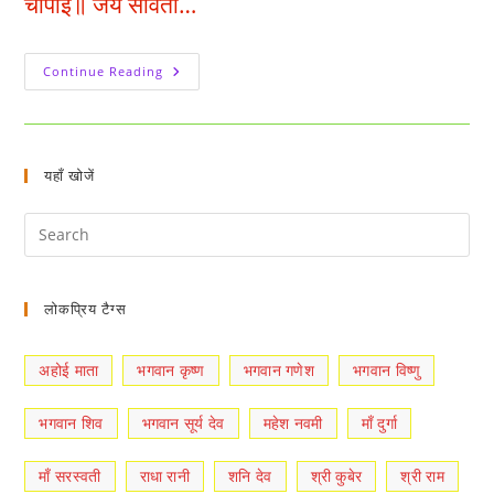
चौपाई॥ जय सविता…
Shri
Continue Reading
Surya
Dev
Chalisa
:
श्री
सूर्य
यहाँ खोजें
देव
चालीसा
लोकप्रिय टैग्स
अहोई माता
भगवान कृष्ण
भगवान गणेश
भगवान विष्णु
भगवान शिव
भगवान सूर्य देव
महेश नवमी
माँ दुर्गा
माँ सरस्वती
राधा रानी
शनि देव
श्री कुबेर
श्री राम