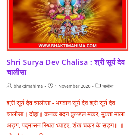
Shri Surya Dev Chalisa : श्री सूर्य देव
चालीसा
Post
Post
Post
bhaktimahima
1 November 2020
चालीसा
author:
published:
category:
श्री सूर्य देव चालीसा - भगवान सूर्य देव श्री सूर्य देव
चालीसा ॥दोहा॥ कनक बदन कुण्डल मकर, मुक्ता माला
अङ्ग, पद्मासन स्थित ध्याइए, शंख चक्र के सङ्ग॥ ॥