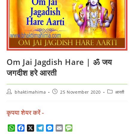
Om Jai Jagdish Hare | ॐ जय
जगदीश हरे आरती
Post
Post
Post
bhaktimahima
25 November 2020
आरती
author:
published:
category:
कृपया शेयर करें -
W
F
X
T
M
E
M