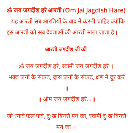
h
a
e
e
m
e
a
c
l
s
a
s
ॐ जय जगदीश हरे आरती (Om Jai Jagdish Hare)
t
e
e
s
i
s
– यह आरती सब आरतियों के बाद में करनी चाहिए क्योंकि
s
b
g
e
l
a
A
o
r
n
g
इस आरती को सब देवताओं की आरती माना जाता है।
p
o
a
g
e
p
k
m
e
आरती जगदीश जी की
r
ॐ जय जगदीश हरे, स्वामी जय जगदीश हरे ।
भक्त जनों के संकट, दास जनों के संकट, क्षण में दूर करे
॥
॥ ओम जय जगदीश हरे…॥
जो ध्यावे फल पावे, दुःख बिनसे मन का, स्वामी दुःख बिनसे
मन का ।