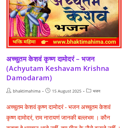
अच्चुतम केशवं कृष्ण दामोदरं – भजन
(Achyutam Keshavam Krishna
Damodaram)
Post
Post
Post
bhaktimahima
15 August 2025
भजन
author:
published:
category:
अच्चुतम केशवं कृष्ण दामोदरं - भजन अच्चुतम केशवं
कृष्ण दामोदरं, राम नारायणं जानकी बल्लभम । कौन