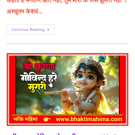
कहता हे भगवान आते नहीं, तुम मीरा के जैसे बुलाते नहीं ।
अच्चुतम केशवं…
अच्चुतम
Continue Reading
केशवं
कृष्ण
दामोदरं
–
भजन
(Achyutam
Keshavam
Krishna
Damodaram)