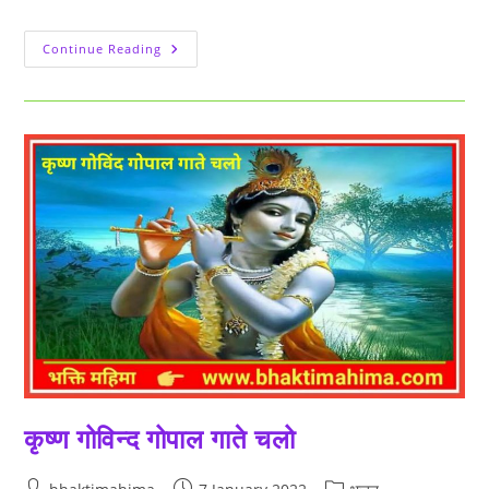
देवउठनी
Continue Reading
एकादशी
गीत
|
Dev
Uthani
Ekadashi
कृष्ण गोविन्द गोपाल गाते चलो
Post
Post
Post