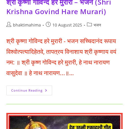
श्री कृष्णा गोविन्द हरे मुरारी – भजन (Shri
Krishna Govind Hare Murari)
Post
Post
Post
bhaktimahima
10 August 2025
भजन
author:
published:
category:
श्री कृष्णा गोविन्द हरे मुरारी - भजन सच्चिदानंद रूपाय
विश्वोत्पत्यादिहेतवे, तापत्रय विनाशाय श्री कृष्णाय वयं
नम: ॥ श्री कृष्ण गोविन्द हरे मुरारी, हे नाथ नारायण
वासुदेवा ॥ हे नाथ नारायण...॥…
श्री
Continue Reading
कृष्णा
गोविन्द
हरे
मुरारी
–
भजन
(Shri
Krishna
Govind