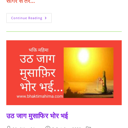
सागर से तरें…
पूजनीय
Continue Reading
प्रभु
हमारे
भाव
उज्जवल
कीजिये
उठ जाग मुसाफिर भोर भई