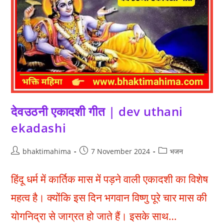
Hare
Murari)
देवउठनी एकादशी गीत | dev uthani
ekadashi
Post
Post
Post
bhaktimahima
7 November 2024
भजन
author:
published:
category:
हिंदू धर्म में कार्तिक मास में पड़ने वाली एकादशी का विशेष
महत्व है। क्योंकि इस दिन भगवान विष्णु पूरे चार मास की
योगनिद्रा से जाग्रत हो जाते हैं। इसके साथ…