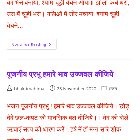
का भेस बनाया, श्याम चूड़ी बेचने आया॥ झोली कंधे धरी,
उस में चूड़ी भरी। गलिओं में सोर मचाया, श्याम चूड़ी
बेचने…
श्याम
Continue Reading
चूड़ी
बेचने
आया
|
Shyam
Choodi
पूजनीय प्रभु हमारे भाव उज्जवल कीजिये
Bechne
Aaya
Post
Post
Post
bhaktimahima
23 November 2020
भजन
author:
published:
category:
भजन पूजनीय प्रभु ! हमारे भाव उज्जवल कीजिये। छोड़
देवें छल-कपट को मानसिक बल दीजिये।। वेद की बोलें
ऋचाएँ सत्य को धारण करें। हर्ष में हों मग्न सारे शोक-