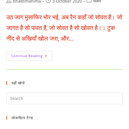
Post
Post
Post
bhaktimahima
3 October 2020
भजन
author:
published:
category:
उठ जाग मुसाफिर भोर भई, अब रैन कहाँ जो सोवत है। जो
जागत है सो पावत है, जो सोवत है सो खोवत है।। टुक
नींद से अखियाँ खोल जरा, और…
उठ
Continue Reading
जाग
मुसाफिर
भोर
भई
यहाँ खोजें
लोकप्रिय टैग्स